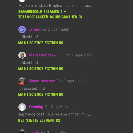
Hej Sommerskole Brugbarheden - eller anvendeligheden - af "Øl&Ævl" er…
Sommerskole Eksamen 2 –
Terrassebasker og Brugbarhed (1)
James
For 2 uger siden
… liked this!
mad i science fiction (0)
Mads Damgaard Mortensen (Å)
For 2 uger siden
… liked this!
mad i science fiction (0)
Simon Justesen
For 3 uger siden
… reposted this!
mad i science fiction (0)
Henning
For 3 uger siden
Jeg havde også i overvejelse om der muligvis kunne være…
det sjette element (2)
Jakob
For 3 uger siden