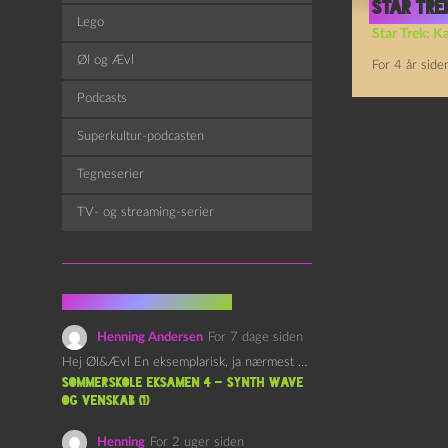
Star Trek
Lego
Star Trek: K
Øl og Ævl
For 4 år side
Podcasts
Superkultur-podcasten
Tegneserier
TV- og streaming-serier
Fra kommentarsporet
Henning Andersen
For 7 dage siden
Hej Øl&Ævl En eksemplarisk, ja nærmest yndefuld, afslutning på SOMMERSKOLEN.…
Sommerskole Eksamen 4 – Synth Wave
og Venskab (1)
Henning
For 2 uger siden