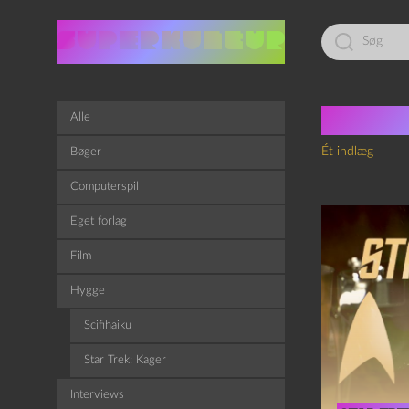
Led
efter:
Tag:
l
Alle
Ét indlæg
Bøger
Computerspil
Eget forlag
Film
Hygge
Scifihaiku
Star Trek: Kager
Interviews