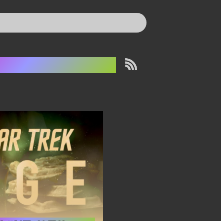
eola-rodtærte