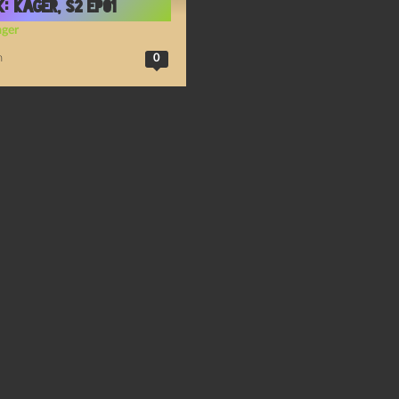
: Kager, S2 Ep01
ager
n
0