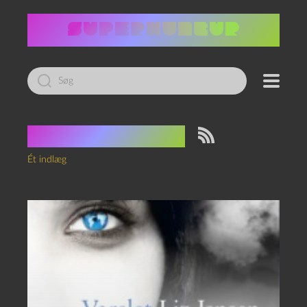
Led
efter:
Tag:
Liz Jensen
Ét indlæg