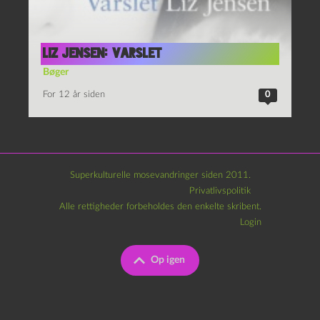
Liz Jensen: Varslet
Bøger
For 12 år siden
0
Superkulturelle mosevandringer siden 2011.
Privatlivspolitik
Alle rettigheder forbeholdes den enkelte skribent.
Login
Op igen