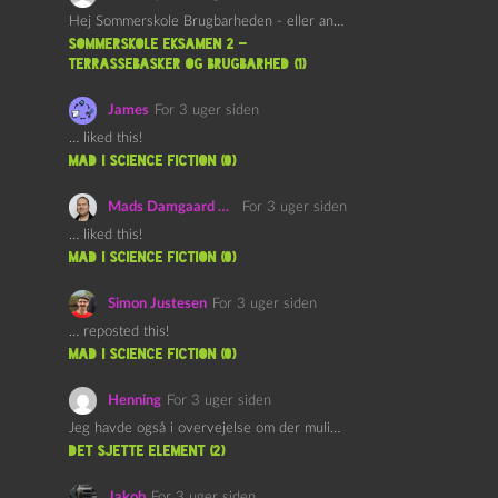
Hej Sommerskole Brugbarheden - eller anvendeligheden - af "Øl&Ævl" er…
Sommerskole Eksamen 2 –
Terrassebasker og Brugbarhed (1)
James
For 3 uger siden
… liked this!
mad i science fiction (0)
Mads Damgaard Mortensen (Å)
For 3 uger siden
… liked this!
mad i science fiction (0)
Simon Justesen
For 3 uger siden
… reposted this!
mad i science fiction (0)
Henning
For 3 uger siden
Jeg havde også i overvejelse om der muligvis kunne være…
det sjette element (2)
Jakob
For 3 uger siden