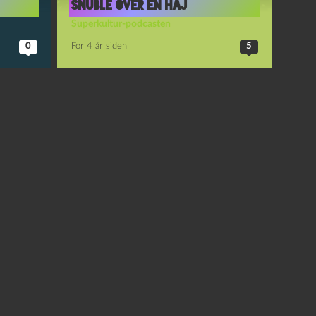
snuble over en haj
Superkultur-podcasten
0
For 4 år siden
5