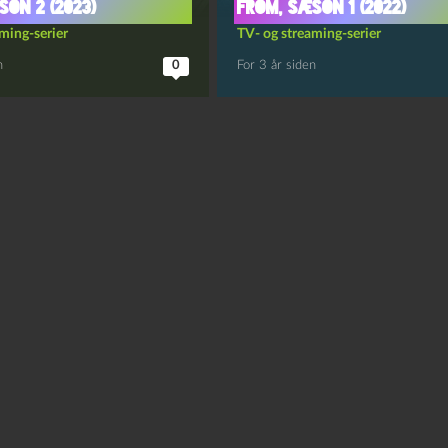
son 2 (2023)
From, sæson 1 (2022)
ming-serier
TV- og streaming-serier
n
0
For 3 år siden