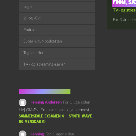
From, sæ
Lego
TV- og strea
Øl og Ævl
For 3 år side
Podcasts
Superkultur-podcasten
Tegneserier
TV- og streaming-serier
Fra kommentarsporet
Henning Andersen
For 1 uge siden
Hej Øl&Ævl En eksemplarisk, ja nærmest yndefuld, afslutning på SOMMERSKOLEN.…
Sommerskole Eksamen 4 – Synth Wave
og Venskab (1)
Henning
For 3 uger siden