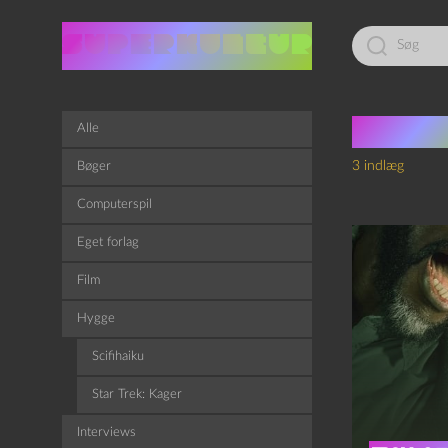
Led
efter:
Tag:
L
Alle
3 indlæg
Bøger
Computerspil
Eget forlag
Film
Hygge
Scifihaiku
Star Trek: Kager
Interviews