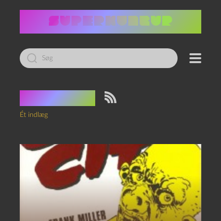
Led
efter:
Tag:
Magt
Ét indlæg