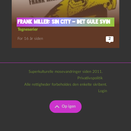
Frank Miller: Sin City – Det gule svin
Tegneserier
For 16 år siden
2
Superkulturelle mosevandringer siden 2011.
Privatlivspolitik
Alle rettigheder forbeholdes den enkelte skribent.
Login
Op igen