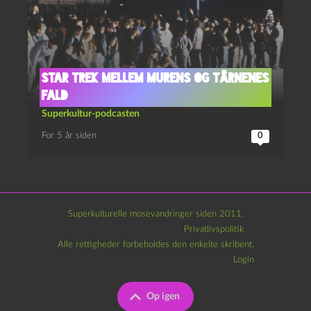
Star Trek mellem murens og tårnenes
fald
Superkultur-podcasten
For 5 år siden
0
Superkulturelle mosevandringer siden 2011.
Privatlivspolitik
Alle rettigheder forbeholdes den enkelte skribent.
Login
Op igen