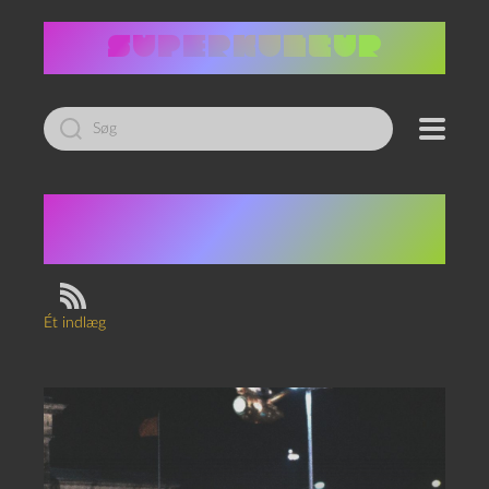
Led
efter:
Tag:
Margaret
Thatcher
Ét indlæg