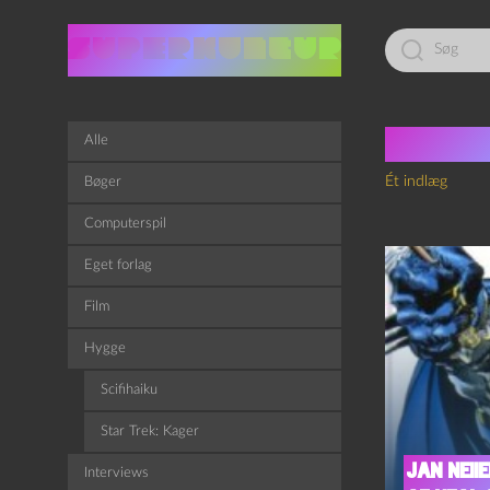
Led
efter:
Tag:
M
Alle
Ét indlæg
Bøger
Computerspil
Eget forlag
Film
Hygge
Scifihaiku
Star Trek: Kager
Jan Neii
Interviews