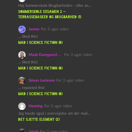
Hej Sommerskole Brugbarheden - eller anvendeligheden - af "Øl&Ævl" er…
Sommerskole Eksamen 2 –
Terrassebasker og Brugbarhed (1)
James
For 3 uger siden
… liked this!
mad i science fiction (0)
Mads Damgaard Mortensen (Å)
For 3 uger siden
… liked this!
mad i science fiction (0)
Simon Justesen
For 3 uger siden
… reposted this!
mad i science fiction (0)
Henning
For 3 uger siden
Jeg havde også i overvejelse om der muligvis kunne være…
det sjette element (2)
Jakob
For 3 uger siden