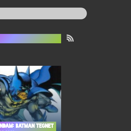
arv Wolfman
endam: Batman tegnet