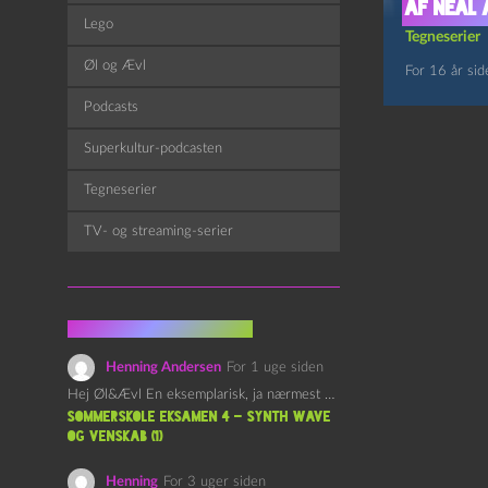
af Neal
Lego
Tegneserier
Øl og Ævl
For 16 år sid
Podcasts
Superkultur-podcasten
Tegneserier
TV- og streaming-serier
Fra kommentarsporet
Henning Andersen
For 1 uge siden
Hej Øl&Ævl En eksemplarisk, ja nærmest yndefuld, afslutning på SOMMERSKOLEN.…
Sommerskole Eksamen 4 – Synth Wave
og Venskab (1)
Henning
For 3 uger siden