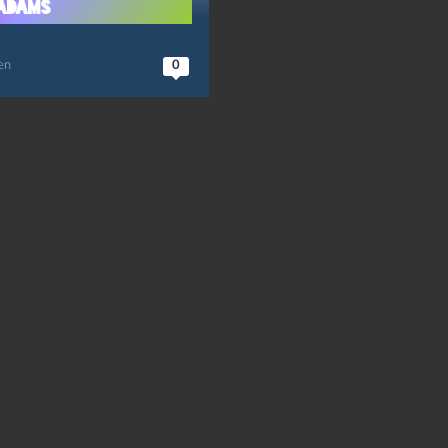
 Adams
en
0