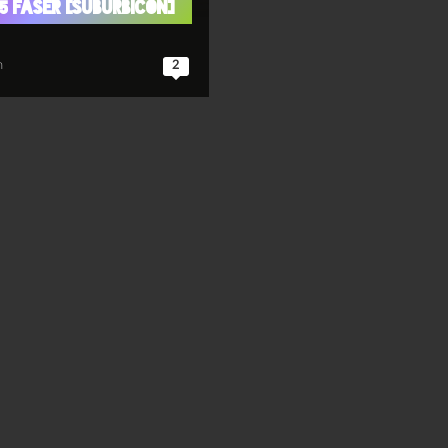
5 faser [Suburbicon]
n
2