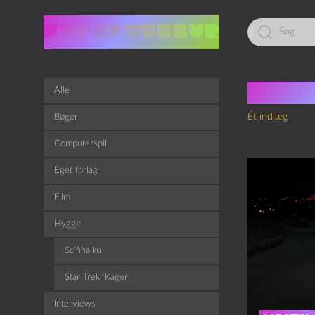
Led
efter:
Tag:
M
Alle
Ét indlæg
Bøger
Computerspil
Eget forlag
Film
Hygge
Scifihaiku
Star Trek: Kager
Interviews