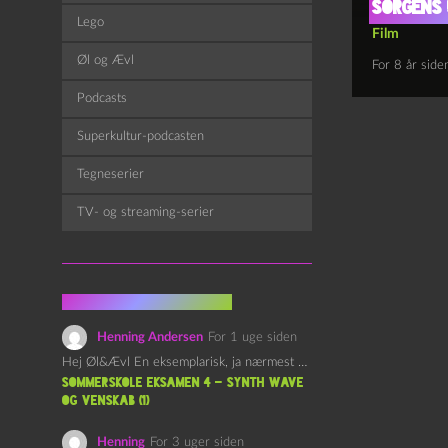
Sorgens 
Lego
Film
Øl og Ævl
For 8 år side
Podcasts
Superkultur-podcasten
Tegneserier
TV- og streaming-serier
Fra kommentarsporet
Henning Andersen
For 1 uge siden
Hej Øl&Ævl En eksemplarisk, ja nærmest yndefuld, afslutning på SOMMERSKOLEN.…
Sommerskole Eksamen 4 – Synth Wave
og Venskab (1)
Henning
For 3 uger siden