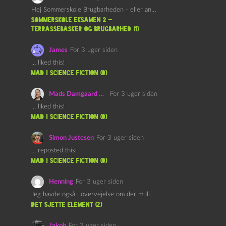
Hej Sommerskole Brugbarheden - eller anvendeligheden - af "Øl&Ævl" er…
Sommerskole Eksamen 2 –
Terrassebasker og Brugbarhed (1)
James
For 3 uger siden
… liked this!
mad i science fiction (0)
Mads Damgaard Mortensen (Å)
For 3 uger siden
… liked this!
mad i science fiction (0)
Simon Justesen
For 3 uger siden
… reposted this!
mad i science fiction (0)
Henning
For 3 uger siden
Jeg havde også i overvejelse om der muligvis kunne være…
det sjette element (2)
Jakob
For 3 uger siden