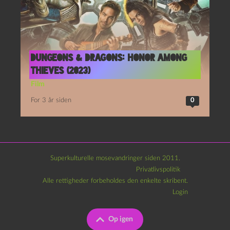
Dungeons & Dragons: Honor among
thieves (2023)
Film
For 3 år siden
0
Superkulturelle mosevandringer siden 2011.
Privatlivspolitik
Alle rettigheder forbeholdes den enkelte skribent.
Login
Op igen