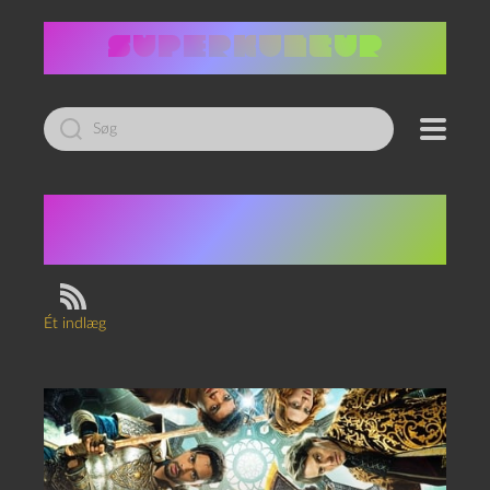
Led
efter:
Tag:
Michelle
Rodriguez
Ét indlæg