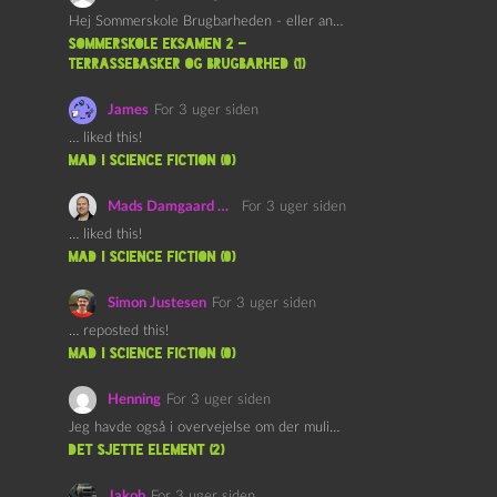
Hej Sommerskole Brugbarheden - eller anvendeligheden - af "Øl&Ævl" er…
Sommerskole Eksamen 2 –
Terrassebasker og Brugbarhed (1)
James
For 3 uger siden
… liked this!
mad i science fiction (0)
Mads Damgaard Mortensen (Å)
For 3 uger siden
… liked this!
mad i science fiction (0)
Simon Justesen
For 3 uger siden
… reposted this!
mad i science fiction (0)
Henning
For 3 uger siden
Jeg havde også i overvejelse om der muligvis kunne være…
det sjette element (2)
Jakob
For 3 uger siden