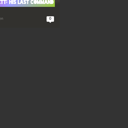
tt: His Last Command
en
0