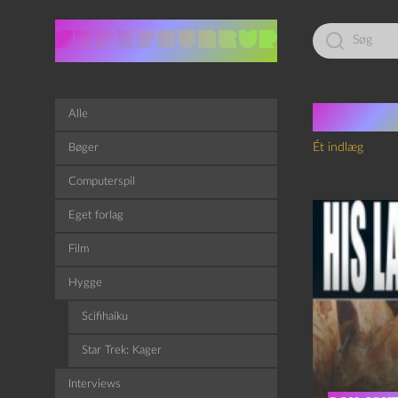
Led
efter:
Tag:
M
Alle
Ét indlæg
Bøger
Computerspil
Eget forlag
Film
Hygge
Scifihaiku
Star Trek: Kager
Interviews