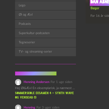
Dan Abne
Lego
Bøger
Øl og Ævl
For 16 år sid
Podcasts
Superkultur-podcasten
Tegneserier
TV- og streaming-serier
Fra kommentarsporet
Henning Andersen
For 1 uge siden
Hej Øl&Ævl En eksemplarisk, ja nærmest yndefuld, afslutning på SOMMERSKOLEN.…
Sommerskole Eksamen 4 – Synth Wave
og Venskab (1)
Henning
For 3 uger siden