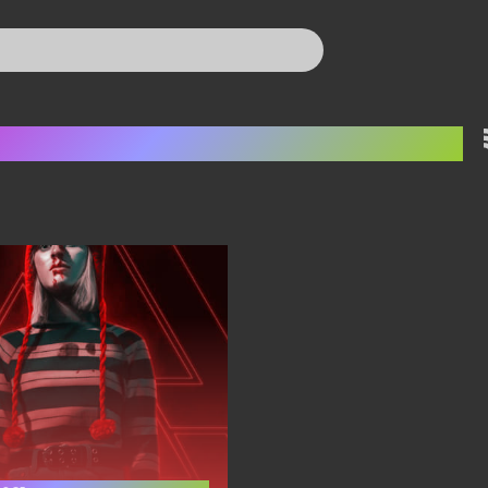
år gode børn gør onde ting