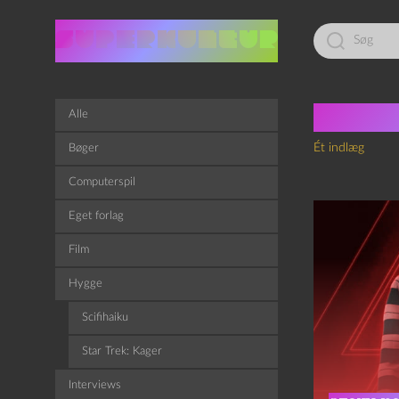
Led
efter:
Tag:
n
Alle
Ét indlæg
Bøger
Computerspil
Eget forlag
Film
Hygge
Scifihaiku
Star Trek: Kager
Interviews