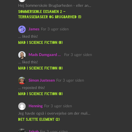
Hej Sommerskole Brugbarheden - eller anvendeligheden - af "Øl&Ævl" er…
Sommerskole Eksamen 2 –
Terrassebasker og Brugbarhed (1)
James
For 3 uger siden
… liked this!
mad i science fiction (0)
Mads Damgaard Mortensen (Å)
For 3 uger siden
… liked this!
mad i science fiction (0)
Simon Justesen
For 3 uger siden
… reposted this!
mad i science fiction (0)
Henning
For 3 uger siden
Jeg havde også i overvejelse om der muligvis kunne være…
det sjette element (2)
Jakob
For 3 uger siden