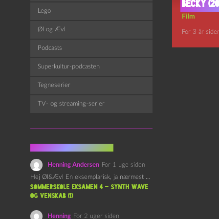
Becky (20
Lego
Film
Øl og Ævl
For 3 år side
Podcasts
Superkultur-podcasten
Tegneserier
TV- og streaming-serier
Fra kommentarsporet
Henning Andersen
For 1 uge siden
Hej Øl&Ævl En eksemplarisk, ja nærmest yndefuld, afslutning på SOMMERSKOLEN.…
Sommerskole Eksamen 4 – Synth Wave
og Venskab (1)
Henning
For 2 uger siden