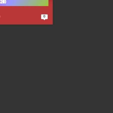
20)
n
0