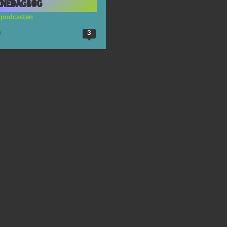
nedagbog
-podcasten
n
3