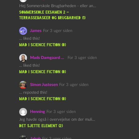
Hej Sommerskole Brugbarheden - eller anvendeligheden - af "Øl&Ævl" er…
Sommerskole Eksamen 2 –
Terrassebasker og Brugbarhed (1)
James
For 3 uger siden
… liked this!
mad i science fiction (0)
Mads Damgaard Mortensen (Å)
For 3 uger siden
… liked this!
mad i science fiction (0)
Simon Justesen
For 3 uger siden
… reposted this!
mad i science fiction (0)
Henning
For 3 uger siden
Jeg havde også i overvejelse om der muligvis kunne være…
det sjette element (2)
Jakob
For 3 uger siden