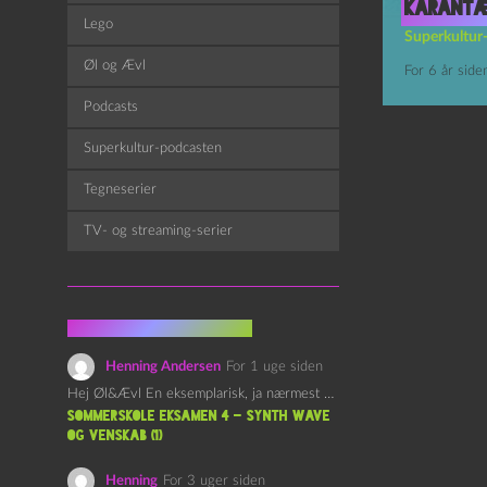
Karantæ
Lego
Superkultur
Øl og Ævl
For 6 år side
Podcasts
Superkultur-podcasten
Tegneserier
TV- og streaming-serier
Fra kommentarsporet
Henning Andersen
For 1 uge siden
Hej Øl&Ævl En eksemplarisk, ja nærmest yndefuld, afslutning på SOMMERSKOLEN.…
Sommerskole Eksamen 4 – Synth Wave
og Venskab (1)
Henning
For 3 uger siden