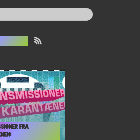
apalm
sioner fra
nen: