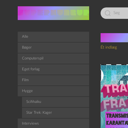
Led
efter:
Tag:
n
Alle
Ét indlæg
Bøger
Computerspil
Eget forlag
Film
Hygge
Scifihaiku
Star Trek: Kager
Transmis
Karantæ
Interviews