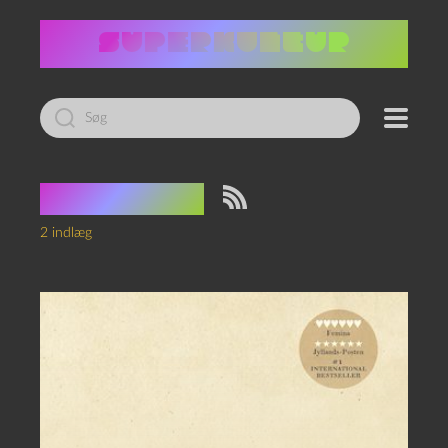
Led
efter:
Tag:
Natur
2 indlæg