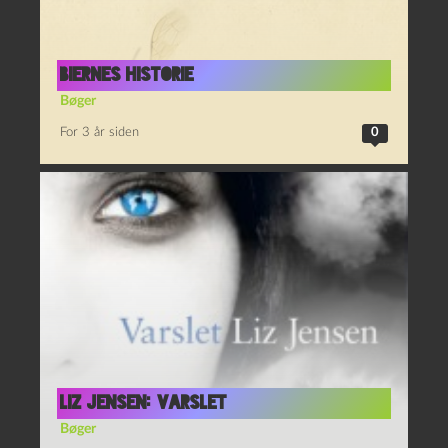
Biernes historie
Bøger
For 3 år siden
0
Liz Jensen: Varslet
Bøger