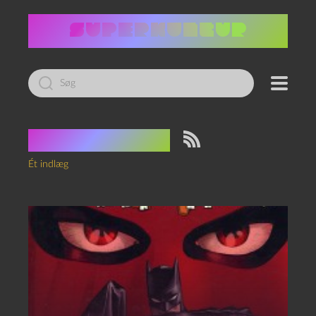
Led
efter:
Tag:
Niccolai
Ét indlæg