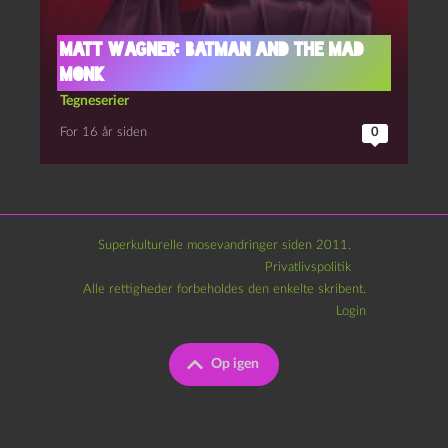
Matt Wagner: Batman and the Mad
Monk
Tegneserier
For 16 år siden
0
Superkulturelle mosevandringer siden 2011.
Privatlivspolitik
Alle rettigheder forbeholdes den enkelte skribent.
Login
Op igen