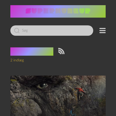
Led
efter:
Tag:
Norge
2 indlæg