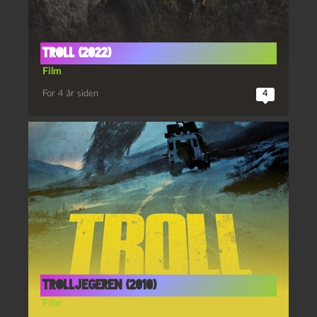
Troll (2022)
Film
For 4 år siden
4
Trolljegeren (2010)
Film