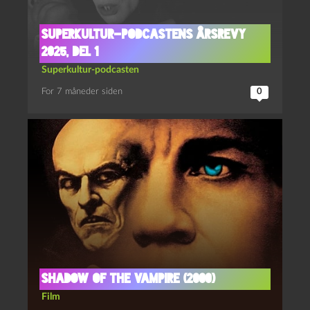
Superkultur-podcastens årsrevy
2025, del 1
Superkultur-podcasten
For 7 måneder siden
0
Shadow of the vampire (2000)
Film