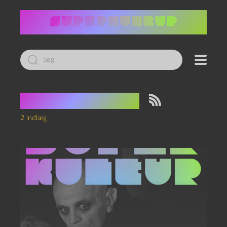
Led
efter:
Tag:
Nosferatu
2 indlæg