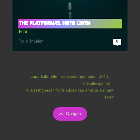
The Platform/El Hoyo (2019)
Film
For 6 år siden
0
Superkulturelle mosevandringer siden 2011.
Privatlivspolitik
Alle rettigheder forbeholdes den enkelte skribent.
Login
Op igen