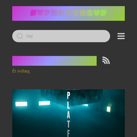
Led
efter:
Tag:
pancoprocon
Ét indlæg