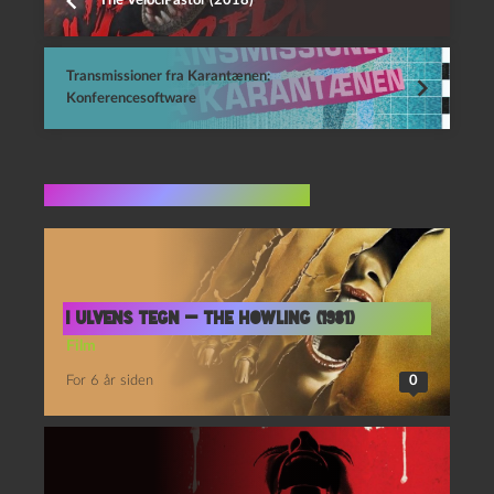
The VelociPastor (2018)
Transmissioner fra Karantænen:
Konferencesoftware
Flere indlæg i samme dur
I ulvens tegn — The Howling (1981)
Film
For 6 år siden
0