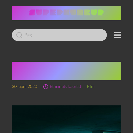
Led
efter:
The Platform/El Hoyo
(2019)
30. april 2020
Et minuts læsetid
Film