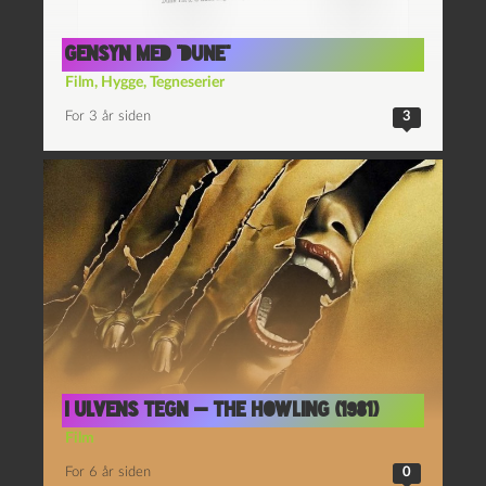
Gensyn med “Dune”
Film
,
Hygge
,
Tegneserier
For 3 år siden
3
I ulvens tegn — The Howling (1981)
Film
For 6 år siden
0