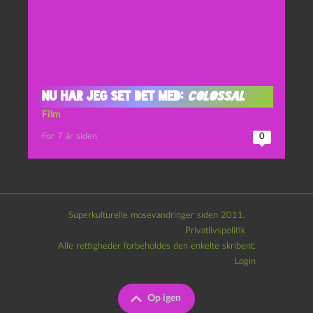
Nu har jeg set det med:
Colossal
Film
For 7 år siden
0
Superkulturelle mosevandringer siden 2011.
Privatlivspolitik
Alle rettigheder forbeholdes den enkelte skribent.
Login
Op igen