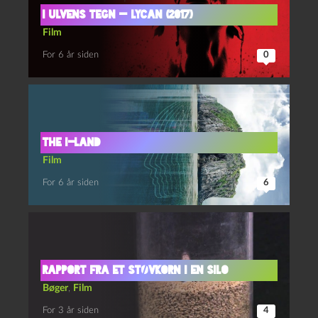
I ulvens tegn — Lycan (2017)
Film
For 6 år siden
0
The I-Land
Film
For 6 år siden
6
Rapport fra et støvkorn i en silo
Bøger
,
Film
For 3 år siden
4