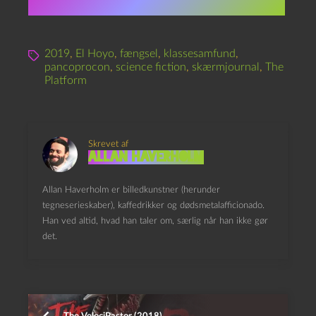
2019
,
El Hoyo
,
fængsel
,
klassesamfund
,
pancoprocon
,
science fiction
,
skærmjournal
,
The
Platform
Skrevet af
Allan Haverholm
Allan Haverholm er billedkunstner (herunder
tegneserieskaber), kaffedrikker og dødsmetalafficionado.
Han ved altid, hvad han taler om, særlig når han ikke gør
det.