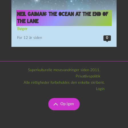
Neil Gaiman: The Ocean at the End of
the Lane
Bøger
For 12 år siden
0
Superkulturelle mosevandringer siden 2011.
Privatlivspolitik
Alle rettigheder forbeholdes den enkelte skribent.
Login
Op igen