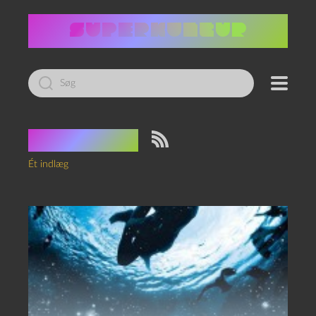
Led
efter:
Tag:
Panik
Ét indlæg