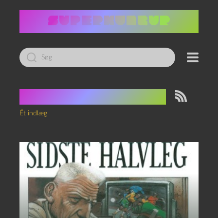
Led
efter:
Tag:
Patrick Cauvin
Ét indlæg