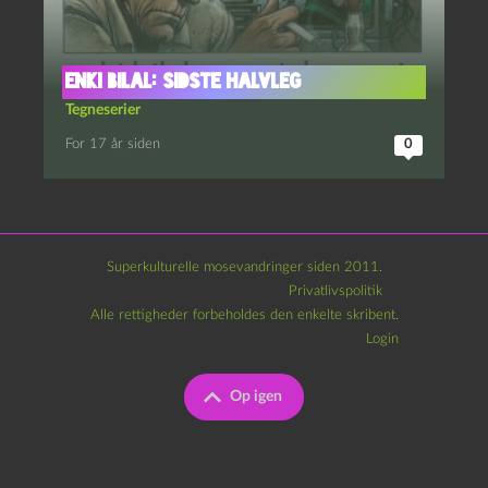
Enki Bilal: Sidste Halvleg
Tegneserier
For 17 år siden
0
Superkulturelle mosevandringer siden 2011.
Privatlivspolitik
Alle rettigheder forbeholdes den enkelte skribent.
Login
Op igen