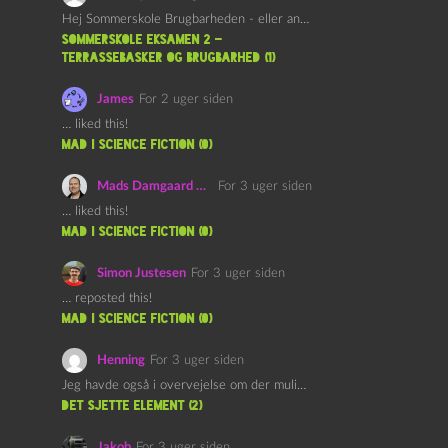
Hej Sommerskole Brugbarheden - eller anvendeligheden - af "Øl&Ævl" er…
Sommerskole Eksamen 2 –
Terrassebasker og Brugbarhed (1)
James
For 2 uger siden
… liked this!
mad i science fiction (0)
Mads Damgaard Mortensen (Å)
For 3 uger siden
… liked this!
mad i science fiction (0)
Simon Justesen
For 3 uger siden
… reposted this!
mad i science fiction (0)
Henning
For 3 uger siden
Jeg havde også i overvejelse om der muligvis kunne være…
det sjette element (2)
Jakob
For 3 uger siden