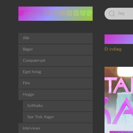
Led
efter:
Tag:
p
Alle
Ét indlæg
Bøger
Computerspil
Eget forlag
Film
Hygge
Scifihaiku
Star Trek: Kager
Interviews