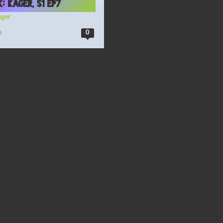
: Kager, S1 Ep7
ager
n
0