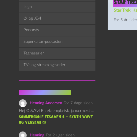
Star Trek
Lego
Star Trek: K
Øl og Ævl
For 5 år side
Podcasts
Superkultur-podcasten
Tegneserier
TV- og streaming-serier
Fra kommentarsporet
Henning Andersen
For 7 dage siden
Hej Øl&Ævl En eksemplarisk, ja nærmest yndefuld, afslutning på SOMMERSKOLEN.…
Sommerskole Eksamen 4 – Synth Wave
og Venskab (1)
Henning
For 2 uger siden