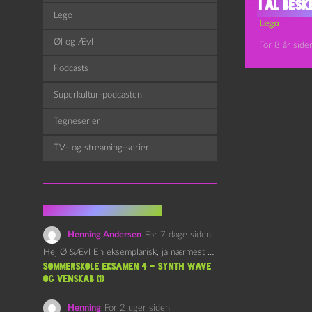
I al bes
Lego
Lego
Øl og Ævl
For 8 år side
Podcasts
Superkultur-podcasten
Tegneserier
TV- og streaming-serier
Fra kommentarsporet
Henning Andersen
For 7 dage siden
Hej Øl&Ævl En eksemplarisk, ja nærmest yndefuld, afslutning på SOMMERSKOLEN.…
Sommerskole Eksamen 4 – Synth Wave
og Venskab (1)
Henning
For 2 uger siden