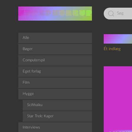
Led
efter:
Tag:
p
Alle
Ét indlæg
Bøger
Computerspil
Eget forlag
Film
Hygge
Scifihaiku
Star Trek: Kager
Interviews