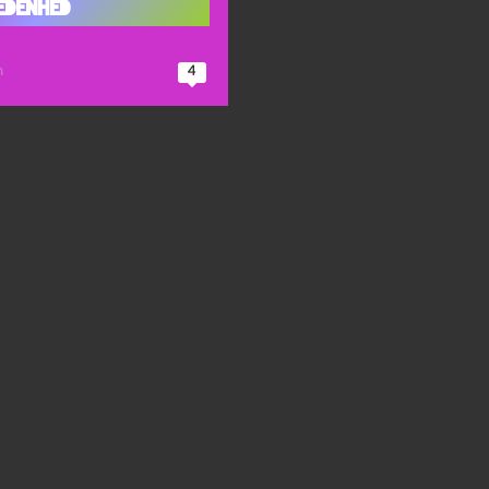
kedenhed
n
4