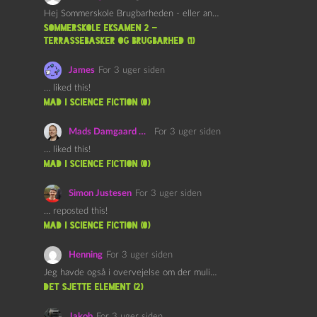
Hej Sommerskole Brugbarheden - eller anvendeligheden - af "Øl&Ævl" er…
Sommerskole Eksamen 2 –
Terrassebasker og Brugbarhed (1)
James
For 3 uger siden
… liked this!
mad i science fiction (0)
Mads Damgaard Mortensen (Å)
For 3 uger siden
… liked this!
mad i science fiction (0)
Simon Justesen
For 3 uger siden
… reposted this!
mad i science fiction (0)
Henning
For 3 uger siden
Jeg havde også i overvejelse om der muligvis kunne være…
det sjette element (2)
Jakob
For 3 uger siden