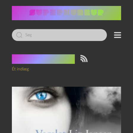
Led
efter:
Tag:
Psykolog
Ét indlæg