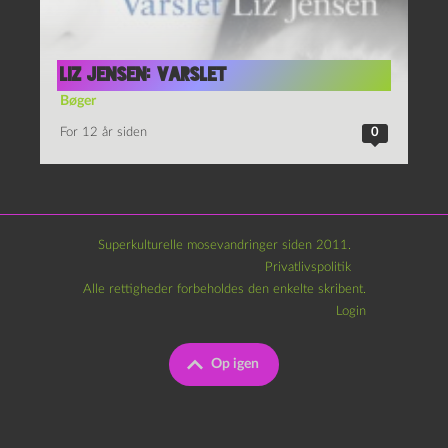
Liz Jensen: Varslet
Bøger
For 12 år siden
0
Superkulturelle mosevandringer siden 2011.
Privatlivspolitik
Alle rettigheder forbeholdes den enkelte skribent.
Login
Op igen