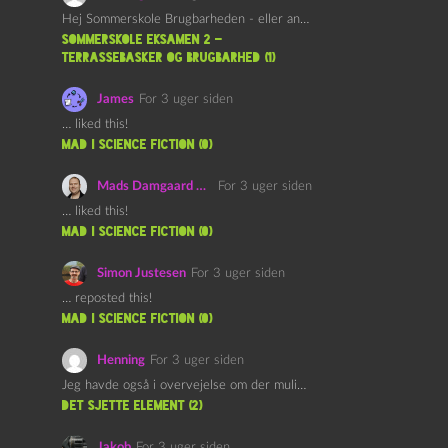
Hej Sommerskole Brugbarheden - eller anvendeligheden - af "Øl&Ævl" er…
Sommerskole Eksamen 2 –
Terrassebasker og Brugbarhed (1)
James
For 3 uger siden
… liked this!
mad i science fiction (0)
Mads Damgaard Mortensen (Å)
For 3 uger siden
… liked this!
mad i science fiction (0)
Simon Justesen
For 3 uger siden
… reposted this!
mad i science fiction (0)
Henning
For 3 uger siden
Jeg havde også i overvejelse om der muligvis kunne være…
det sjette element (2)
Jakob
For 3 uger siden