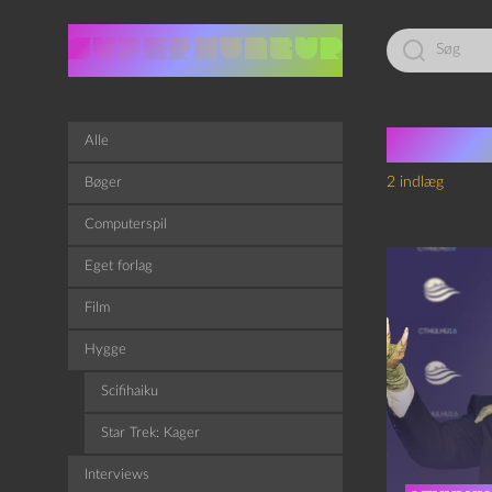
Led
efter:
Tag:
Q
Alle
2 indlæg
Bøger
Computerspil
Eget forlag
Film
Hygge
Scifihaiku
Star Trek: Kager
Interviews