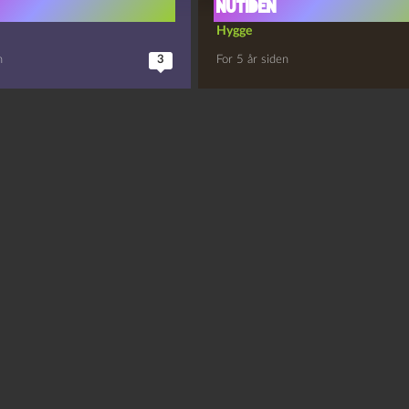
nutiden
Hygge
n
3
For 5 år siden