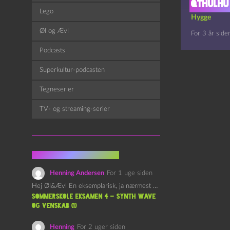
Qthulhu
Lego
Hygge
Øl og Ævl
For 3 år side
Podcasts
Superkultur-podcasten
Tegneserier
TV- og streaming-serier
Fra kommentarsporet
Henning Andersen
For 1 uge siden
Hej Øl&Ævl En eksemplarisk, ja nærmest yndefuld, afslutning på SOMMERSKOLEN.…
Sommerskole Eksamen 4 – Synth Wave
og Venskab (1)
Henning
For 2 uger siden