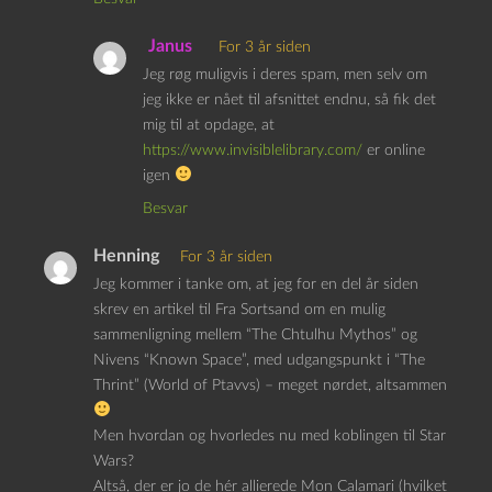
Janus
For 3 år siden
Jeg røg muligvis i deres spam, men selv om
jeg ikke er nået til afsnittet endnu, så fik det
mig til at opdage, at
https://www.invisiblelibrary.com/
er online
igen
Besvar
Henning
For 3 år siden
Jeg kommer i tanke om, at jeg for en del år siden
skrev en artikel til Fra Sortsand om en mulig
sammenligning mellem “The Chtulhu Mythos” og
Nivens “Known Space”, med udgangspunkt i “The
Thrint” (World of Ptavvs) – meget nørdet, altsammen
Men hvordan og hvorledes nu med koblingen til Star
Wars?
Altså, der er jo de hér allierede Mon Calamari (hvilket