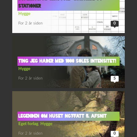
stationer
Hygge
For 2 år siden
0
Ting jeg hader med 1000 soles intensitet!
Hygge
For 2 år siden
5
Legenden om Huset Ng’Ffatt 5. afsnit
Eget forlag
,
Hygge
For 2 år siden
0