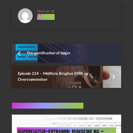
Skrevet af
Janus
Om gamification af bøger
Episode 224 – Midtfyns Bryghus DIPA og
Oversvømmelser
Flere indlæg i samme dur
SUPERKULTUR-krydsord: rumskibe og -