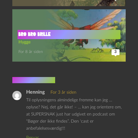
BRO BRO BRILLE
Hygge
For 8 år siden
3
3 kommentarer
Henning
For 3 år siden
Til oplysningens almindelige fremme kan jeg …
oplyse? Nej, det går ikke! – … kan jeg orientere om,
at SUPERSNAK just har udgivet en podcast om
“Bøger der ikke findes”. Den ‘cast er
anbefalelsesværdig!!!
Besvar