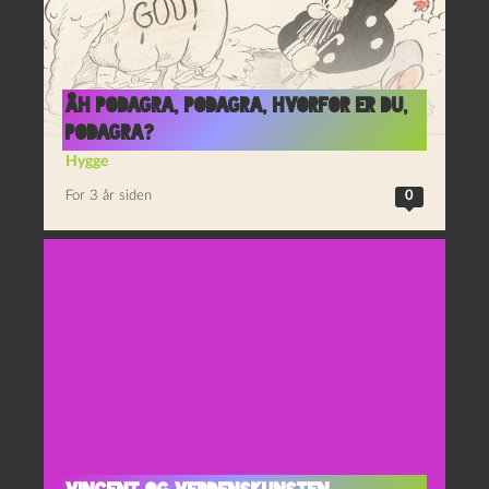
Åh podagra, podagra, hvorfor er du,
podagra?
Hygge
For 3 år siden
0