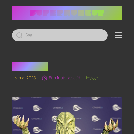
Led
efter:
Qthulhu
16. maj 2023
Et minuts læsetid
Hygge