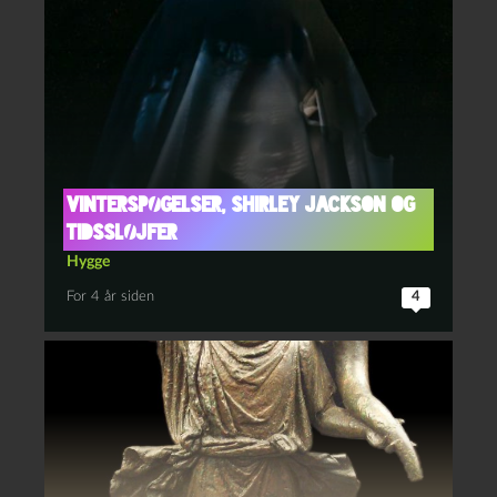
Vinterspøgelser, Shirley Jackson og
tidssløjfer
Hygge
For 4 år siden
4