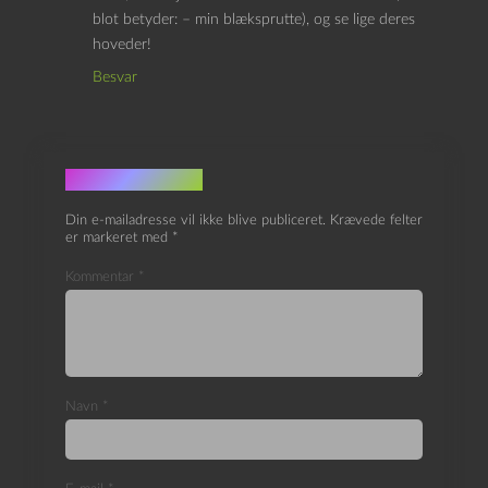
blot betyder: – min blæksprutte), og se lige deres
hoveder!
Besvar
Skriv et svar
Din e-mailadresse vil ikke blive publiceret.
Krævede felter
er markeret med
*
Kommentar
*
Navn
*