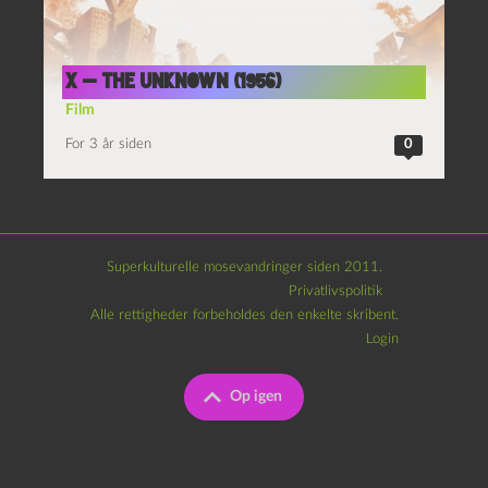
X — the unknown (1956)
Film
For 3 år siden
0
Superkulturelle mosevandringer siden 2011.
Privatlivspolitik
Alle rettigheder forbeholdes den enkelte skribent.
Login
Op igen