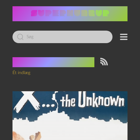
Led
efter:
Tag:
Quatermass
Ét indlæg