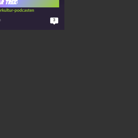
r Trek
:
rkultur-podcasten
n
3