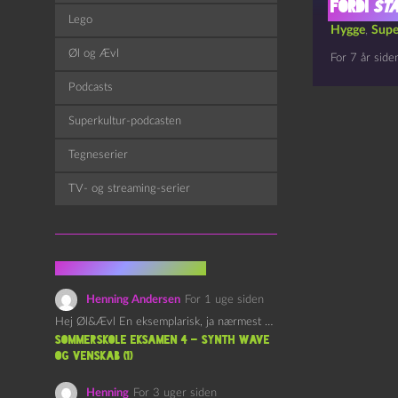
Fordi
Sta
Lego
Hygge
,
Supe
Øl og Ævl
For 7 år side
Podcasts
Superkultur-podcasten
Tegneserier
TV- og streaming-serier
Fra kommentarsporet
Henning Andersen
For 1 uge siden
Hej Øl&Ævl En eksemplarisk, ja nærmest yndefuld, afslutning på SOMMERSKOLEN.…
Sommerskole Eksamen 4 – Synth Wave
og Venskab (1)
Henning
For 3 uger siden