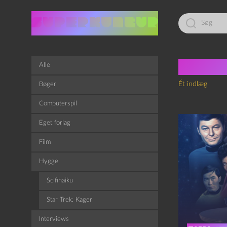
Led
efter:
Tag:
r
Alle
Ét indlæg
Bøger
Computerspil
Eget forlag
Film
Hygge
Scifihaiku
Star Trek: Kager
Interviews