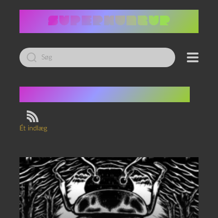
Led
efter:
Tag:
Rasmus Horskjær
Ét indlæg