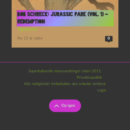
Bob Schreck: Jurassic Park (vol. 1) –
Redemption
Tegneserier
For 15 år siden
0
Superkulturelle mosevandringer siden 2011.
Privatlivspolitik
Alle rettigheder forbeholdes den enkelte skribent.
Login
Op igen