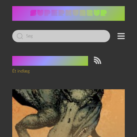
Led
efter:
Tag:
Redemption
Ét indlæg