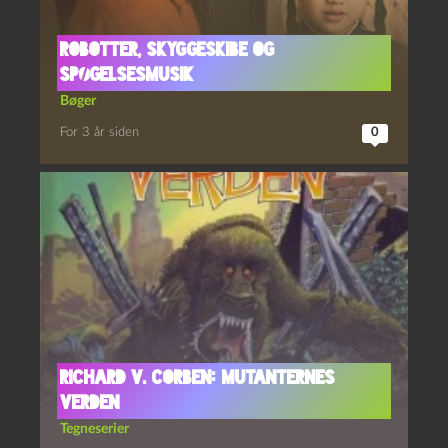
Robotter, skyggeskibe og
spøgelsesmusik
Bøger
For 3 år siden
0
Richard V. Corben: Mutanternes
Verden
Tegneserier