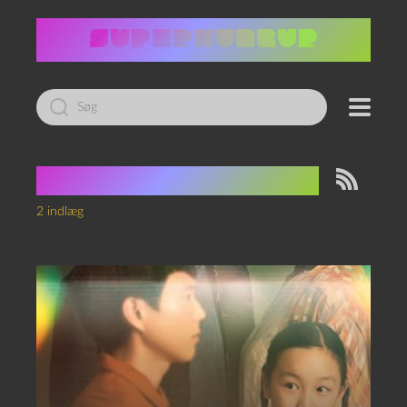
Led
efter:
Tag:
Richard Corben
2 indlæg