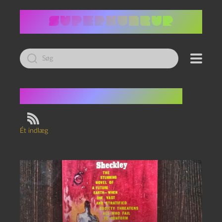
Led
efter:
Tag:
Robert Sheckley
Ét indlæg