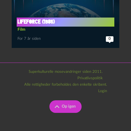
Lifeforce (1985)
Film
For 7 år siden
0
Superkulturelle mosevandringer siden 2011.
Privatlivspolitik
Alle rettigheder forbeholdes den enkelte skribent.
Login
Op igen