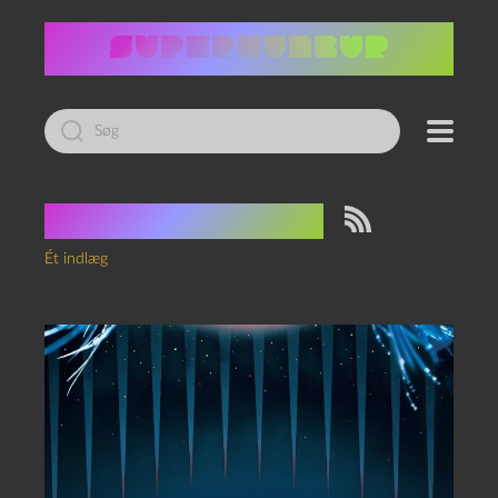
Led
efter:
Tag:
rumbryster
Ét indlæg