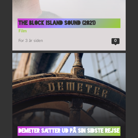
The Block Island sound (2021)
Film
For 3 år siden
0
Demeter sætter ud på sin sidste rejse