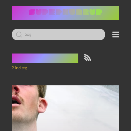
Led
efter:
Tag:
så til søs
2 indlæg