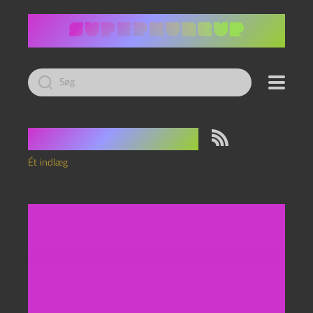
Led
efter:
Tag:
sasquatch
Ét indlæg