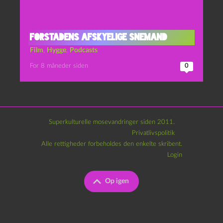
Forstadens Afskyelige Snemand
Film
,
Hygge
,
Podcasts
For 8 måneder siden
0
Superkulturelle mosevandringer siden 2011.
Privatlivspolitik
Alle rettigheder forbeholdes den enkelte skribent.
Login
Op igen