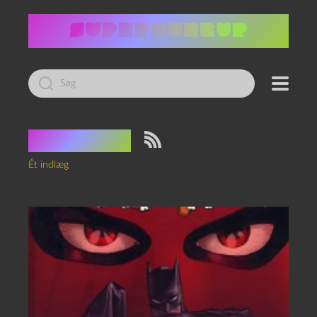
Led
efter:
Tag:
Sekt
Ét indlæg