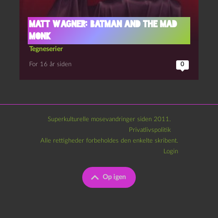
Matt Wagner: Batman and the Mad
Monk
Tegneserier
For 16 år siden
0
Superkulturelle mosevandringer siden 2011.
Privatlivspolitik
Alle rettigheder forbeholdes den enkelte skribent.
Login
Op igen