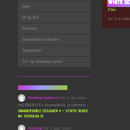
White se
Lego
Film
Øl og Ævl
For 2 år side
Podcasts
Superkultur-podcasten
Tegneserier
TV- og streaming-serier
Fra kommentarsporet
Henning Andersen
For 1 uge siden
Hej Øl&Ævl En eksemplarisk, ja nærmest yndefuld, afslutning på SOMMERSKOLEN.…
Sommerskole Eksamen 4 – Synth Wave
og Venskab (1)
Henning
For 3 uger siden