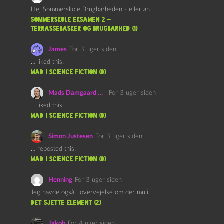
Hej Sommerskole Brugbarheden - eller anvendeligheden - af "Øl&Ævl" er…
Sommerskole Eksamen 2 –
Terrassebasker og Brugbarhed (1)
James
For 3 uger siden
… liked this!
mad i science fiction (0)
Mads Damgaard Mortensen (Å)
For 3 uger siden
… liked this!
mad i science fiction (0)
Simon Justesen
For 3 uger siden
… reposted this!
mad i science fiction (0)
Henning
For 3 uger siden
Jeg havde også i overvejelse om der muligvis kunne være…
det sjette element (2)
Jakob
For 4 uger siden