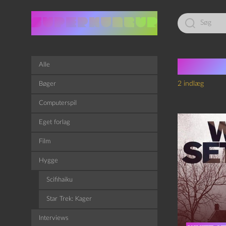
Led
efter:
Tag:
S
Alle
2 indlæg
Bøger
Computerspil
Eget forlag
Film
Hygge
Scifihaiku
Star Trek: Kager
Interviews