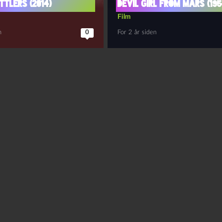
ttlers (2014)
Devil Girl from Mars (195
Film
n
0
For 2 år siden