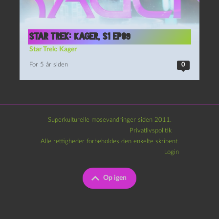
Star Trek: Kager, S1 Ep09
Star Trek: Kager
For 5 år siden
0
Superkulturelle mosevandringer siden 2011.
Privatlivspolitik
Alle rettigheder forbeholdes den enkelte skribent.
Login
Op igen