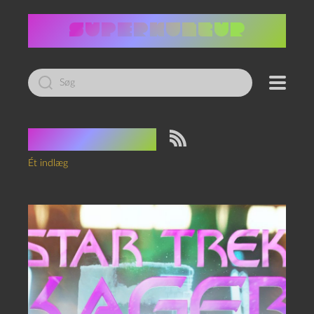
Led
efter:
Tag:
snacks
Ét indlæg