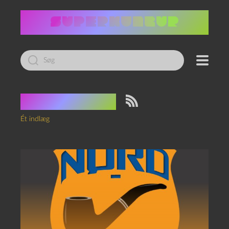
Led
efter:
Tag:
Special
Ét indlæg