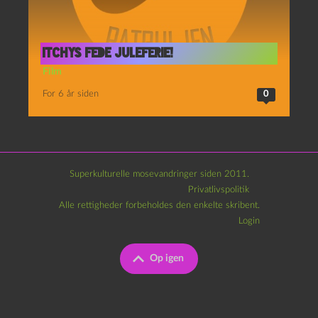
Itchys fede juleferie!
Film
For 6 år siden
0
Superkulturelle mosevandringer siden 2011.
Privatlivspolitik
Alle rettigheder forbeholdes den enkelte skribent.
Login
Op igen