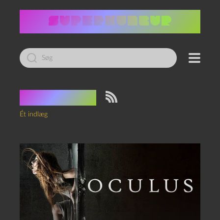
Led
efter:
Tag:
spejl
Ét indlæg