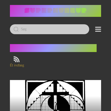
Led
efter:
Tag:
Summa Summarum
Ét indlæg