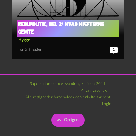
Reolpolitik, del 2: Hvad hæfterne
gemte
Hygge
For 5 år siden
1
Superkulturelle mosevandringer siden 2011.
Privatlivspolitik
Alle rettigheder forbeholdes den enkelte skribent.
Login
Op igen