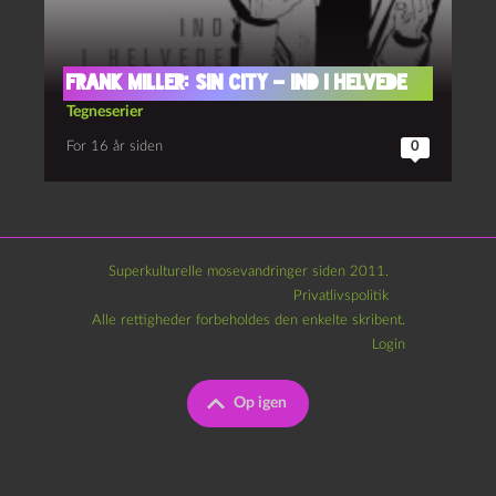
Frank Miller: Sin City – Ind i helvede
Tegneserier
For 16 år siden
0
Superkulturelle mosevandringer siden 2011.
Privatlivspolitik
Alle rettigheder forbeholdes den enkelte skribent.
Login
Op igen