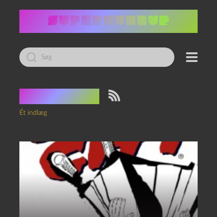
Led
efter:
Tag:
Svagt
Ét indlæg