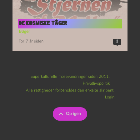
De kosmiske tåger
Bøger
For 7 år siden
3
Superkulturelle mosevandringer siden 2011.
Privatlivspolitik
Alle rettigheder forbeholdes den enkelte skribent.
Login
Op igen