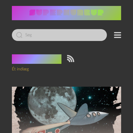
Led
efter:
Tag:
tåger
Ét indlæg