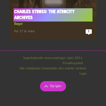
Charles Stross: The Atrocity
Archives
Bøger
For 17 år siden
1
Superkulturelle mosevandringer siden 2011.
Privatlivspolitik
Alle rettigheder forbeholdes den enkelte skribent.
Login
Op igen