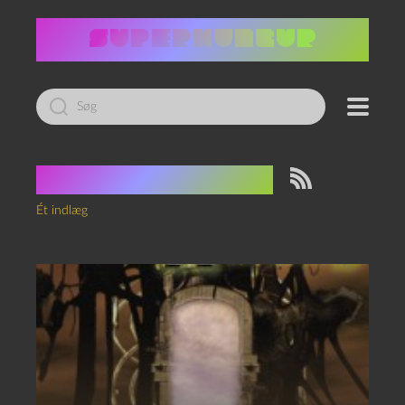
Led
efter:
Tag:
The Laundry
Ét indlæg