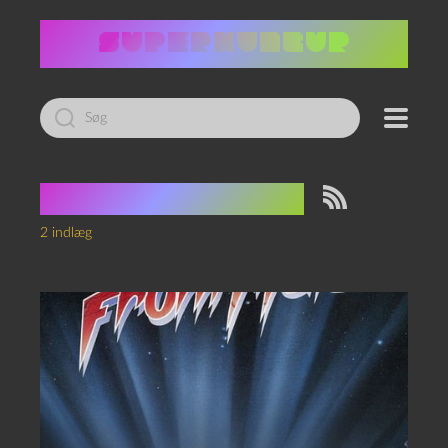
Led
efter:
Tag:
Tobe Hooper
2 indlæg