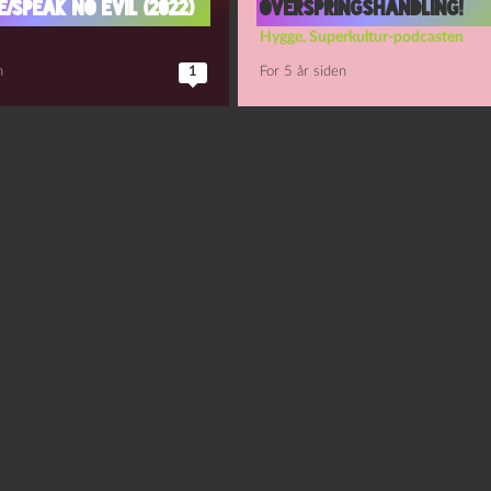
/Speak no evil (2022)
overspringshandling!
Hygge
,
Superkultur-podcasten
n
1
For 5 år siden