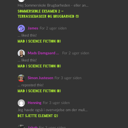
Hej Sommerskole Brugbarheden - eller anvendeligheden - af "Øl&Ævl" er…
Sommerskole Eksamen 2 –
Terrassebasker og Brugbarhed (1)
James
For 2 uger siden
… liked this!
mad i science fiction (0)
Mads Damgaard Mortensen (Å)
For 2 uger siden
… liked this!
mad i science fiction (0)
Simon Justesen
For 3 uger siden
… reposted this!
mad i science fiction (0)
Henning
For 3 uger siden
Jeg havde også i overvejelse om der muligvis kunne være…
det sjette element (2)
Jakob
For 3 uger siden