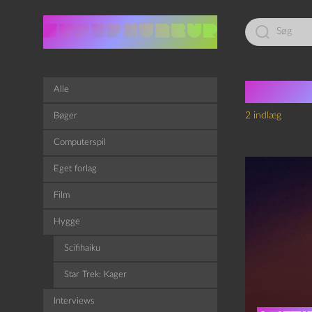
Led
efter:
Tag:
t
Alle
2 indlæg
Bøger
Computerspil
Eget forlag
Film
Hygge
Scifihaiku
Star Trek: Kager
Interviews