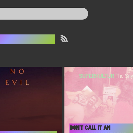
orture porn
Don’t call it an