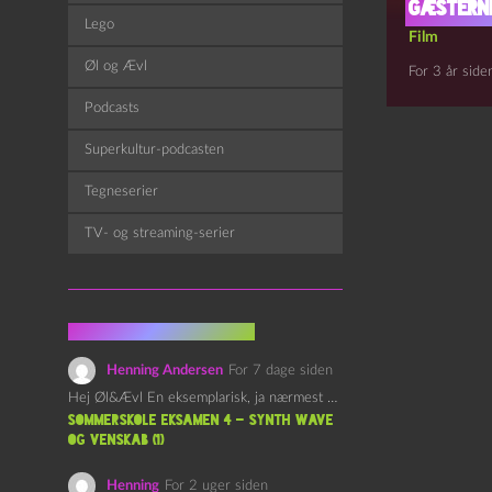
Gæsterne
Lego
Film
Øl og Ævl
For 3 år side
Podcasts
Superkultur-podcasten
Tegneserier
TV- og streaming-serier
Fra kommentarsporet
Henning Andersen
For 7 dage siden
Hej Øl&Ævl En eksemplarisk, ja nærmest yndefuld, afslutning på SOMMERSKOLEN.…
Sommerskole Eksamen 4 – Synth Wave
og Venskab (1)
Henning
For 2 uger siden