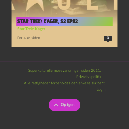
Star Trek: Kager, S2 Ep02
Star Trek: Kager
For 4 år siden
0
Superkulturelle mosevandringer siden 2011.
Privatlivspolitik
Alle rettigheder forbeholdes den enkelte skribent.
Login
Op igen