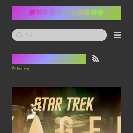
Led
efter:
Tag:
Trip Tucker
Ét indlæg