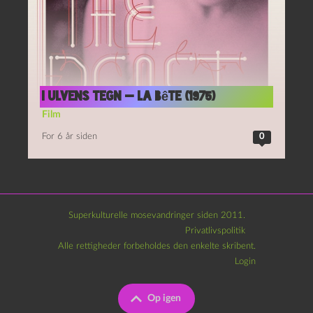
I ulvens tegn — La Bête (1975)
Film
For 6 år siden
0
Superkulturelle mosevandringer siden 2011.
Privatlivspolitik
Alle rettigheder forbeholdes den enkelte skribent.
Login
Op igen