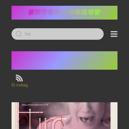
Led
efter:
Tag:
Valerian
Borowczyk
Ét indlæg