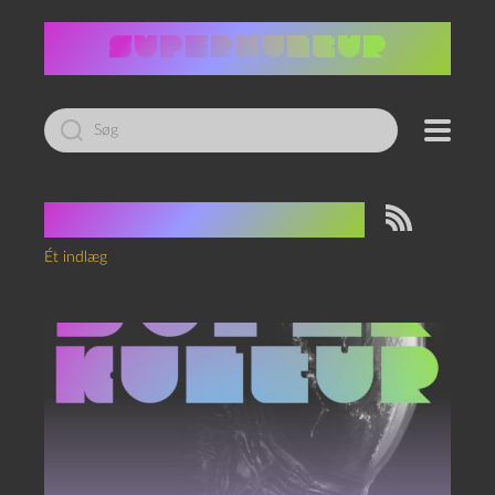
Led
efter:
Tag:
Vince Gilligan
Ét indlæg