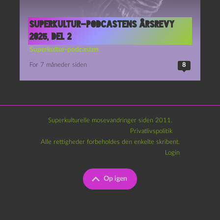
Superkultur-podcastens årsrevy
2025, del 2
Superkultur-podcasten
For 7 måneder siden
8
Superkulturelle mosevandringer siden 2011.
Privatlivspolitik
Alle rettigheder forbeholdes den enkelte skribent.
Login
Op igen