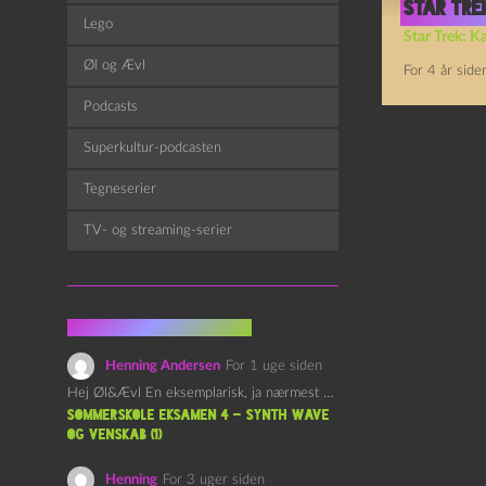
Star Trek
Lego
Star Trek: K
Øl og Ævl
For 4 år side
Podcasts
Superkultur-podcasten
Tegneserier
TV- og streaming-serier
Fra kommentarsporet
Henning Andersen
For 1 uge siden
Hej Øl&Ævl En eksemplarisk, ja nærmest yndefuld, afslutning på SOMMERSKOLEN.…
Sommerskole Eksamen 4 – Synth Wave
og Venskab (1)
Henning
For 3 uger siden