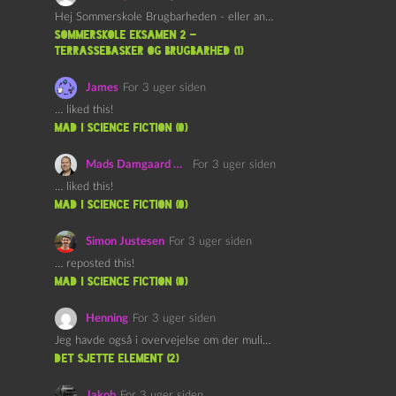
Hej Sommerskole Brugbarheden - eller anvendeligheden - af "Øl&Ævl" er…
Sommerskole Eksamen 2 –
Terrassebasker og Brugbarhed (1)
James
For 3 uger siden
… liked this!
mad i science fiction (0)
Mads Damgaard Mortensen (Å)
For 3 uger siden
… liked this!
mad i science fiction (0)
Simon Justesen
For 3 uger siden
… reposted this!
mad i science fiction (0)
Henning
For 3 uger siden
Jeg havde også i overvejelse om der muligvis kunne være…
det sjette element (2)
Jakob
For 3 uger siden