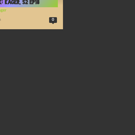
: Kager, S2 Ep18
ager
n
0