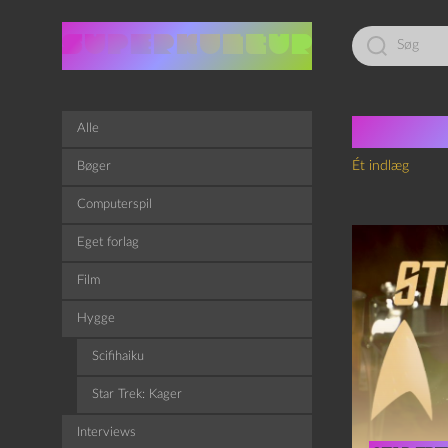
Led
efter:
Tag:
W
Alle
Ét indlæg
Bøger
Computerspil
Eget forlag
Film
Hygge
Scifihaiku
Star Trek: Kager
Interviews