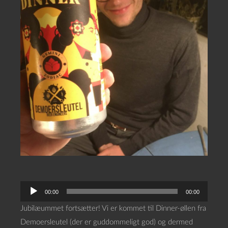
L
00:00
00:00
y
Jubilæummet fortsætter! Vi er kommet til Dinner-øllen fra
d
Demoersleutel (der er guddommeligt god) og dermed