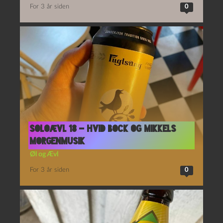
For 3 år siden
0
Soloævl 18 – Hvid Bock og Mikkels
Morgenmusik
Øl og Ævl
For 3 år siden
0