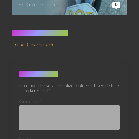
For 3 måneder siden
0
Ingen kommentarer
Du har 0 nye beskeder
Skriv et svar
Din e-mailadresse vil ikke blive publiceret.
Krævede felter
er markeret med
*
Kommentar
*
Navn
*