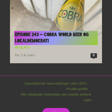
Episode 243 – Cobra World Beer og
Lokaldemokrati
Øl og Ævl
For 3 år siden
0
Superkulturelle mosevandringer siden 2011.
Privatlivspolitik
Alle rettigheder forbeholdes den enkelte skribent.
Login