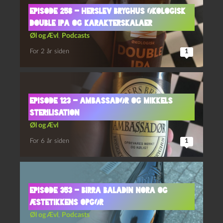
Episode 258 – Herslev Bryghus Økologisk
Double IPA og Karakterskalaer
Øl og Ævl
,
Podcasts
For 2 år siden
1
Episode 123 – Ambassadør og Mikkels
Sterilisation
Øl og Ævl
For 6 år siden
1
Episode 353 – Birra Baladin Nora og
Æstetikkens Opgør
Øl og Ævl
,
Podcasts