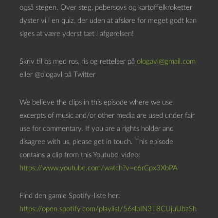
a
også stegen. Over steg, pebersovs og kartoffelkroketter
f
dyster vi i en quiz, der uden at afsløre for meget godt kan
s
siges at være yderst tæt i afgørelsen!
p
i
Skriv til os med ros, ris og rettelser på
ologavl@gmail.com
l
eller @ologavl på Twitter
l
e
We believe the clips in this episode where we use
r
excerpts of music and/or other media are used under fair
use for commentary. If you are a rights holder and
disagree with us, please get in touch. This episode
contains a clip from this Youtube-video:
https://www.youtube.com/watch?v=c6rCpx3XbPA
Find den gamle Spotify-liste her:
https://open.spotify.com/playlist/56slbIN3T8CUjuUbzSh