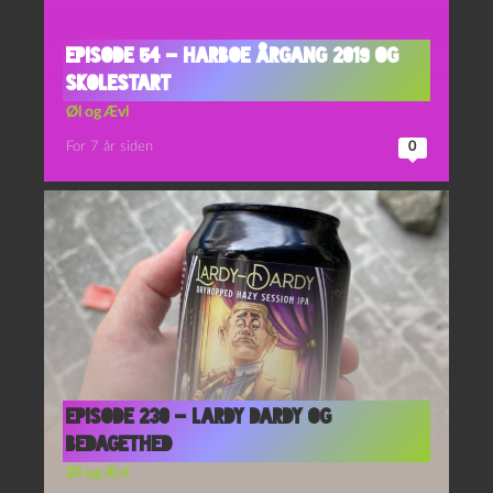
Episode 54 – Harboe Årgang 2019 og
Skolestart
Øl og Ævl
For 7 år siden
0
Episode 230 – Lardy Dardy og
Bedagethed
Øl og Ævl