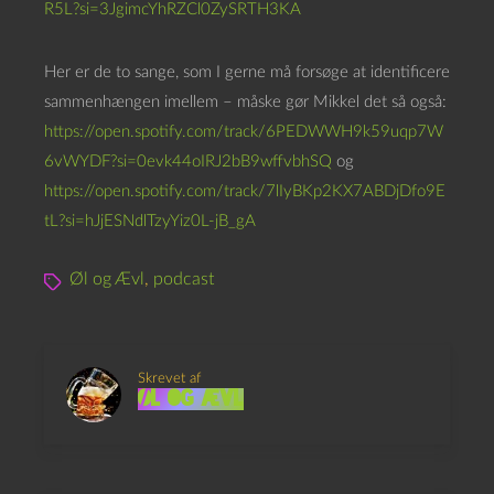
R5L?si=3JgimcYhRZCl0ZySRTH3KA
Her er de to sange, som I gerne må forsøge at identificere
sammenhængen imellem – måske gør Mikkel det så også:
https://open.spotify.com/track/6PEDWWH9k59uqp7W
6vWYDF?si=0evk44oIRJ2bB9wffvbhSQ
og
https://open.spotify.com/track/7lIyBKp2KX7ABDjDfo9E
tL?si=hJjESNdlTzyYiz0L-jB_gA
Øl og Ævl
,
podcast
Skrevet af
Øl og Ævl