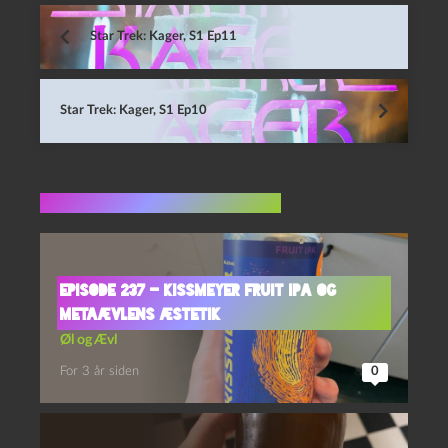
Star Trek: Kager, S1 Ep11
Star Trek: Kager, S1 Ep10
Flere indlæg i samme dur
Episode 237 – Kissmeyer Fruit IPA og
Metaævlens Æstetik
Øl og Ævl
For 3 år siden
0