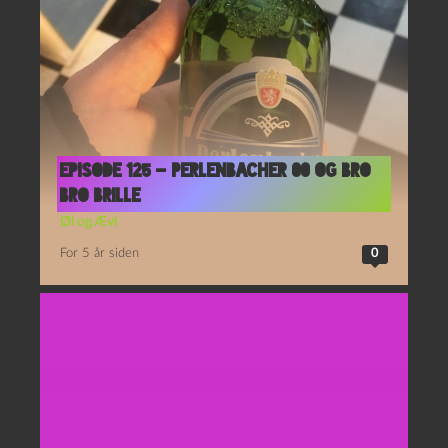
Episode 125 – Perlenbacher 00 og Bro
Bro Brille
Øl og Ævl
For 5 år siden
0