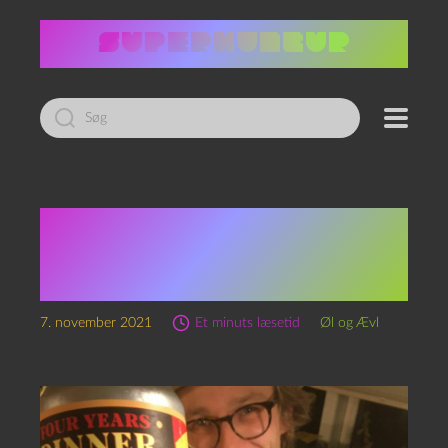
Led
efter:
Episode 156 C –
Demoersleutel Dinner og
Quiz Time Is Fun Time
7. november 2021
Et minuts læsetid
Øl og Ævl