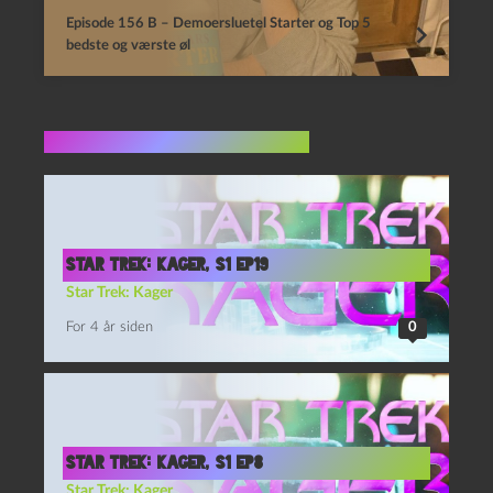
Episode 156 B – Demoersluetel Starter og Top 5
bedste og værste øl
Flere indlæg i samme dur
Star Trek: Kager, S1 Ep19
Star Trek: Kager
For 4 år siden
0
Star Trek: Kager, S1 Ep8
Star Trek: Kager