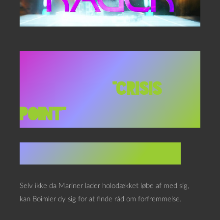
Star Trek: Lower
Decks
1×09,
“Crisis
point”
Stardate ukendt (2380)
Selv ikke da Mariner lader holodækket løbe af med sig,
kan Boimler dy sig for at finde råd om forfremmelse.