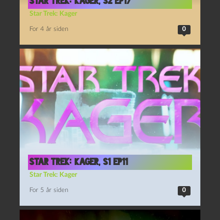
Star Trek: Kager, s2 Ep17
Star Trek: Kager
For 4 år siden
0
Star Trek: Kager, S1 Ep11
Star Trek: Kager
For 5 år siden
0