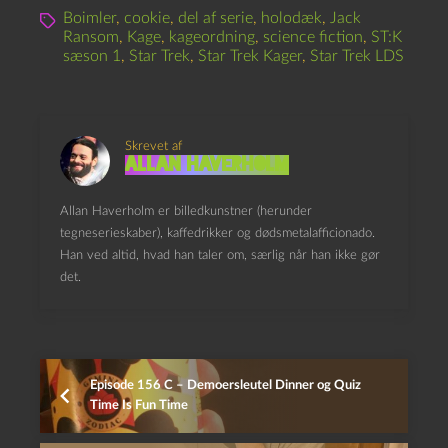
Boimler
,
cookie
,
del af serie
,
holodæk
,
Jack
Ransom
,
Kage
,
kageordning
,
science fiction
,
ST:K
sæson 1
,
Star Trek
,
Star Trek Kager
,
Star Trek LDS
Skrevet af
Allan Haverholm
Allan Haverholm er billedkunstner (herunder
tegneserieskaber), kaffedrikker og dødsmetalafficionado.
Han ved altid, hvad han taler om, særlig når han ikke gør
det.
Episode 156 C – Demoersleutel Dinner og Quiz
Time Is Fun Time